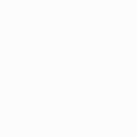
Видео
О турнире
Стат.
Магазин
Команды
ДРУГИЕ
САЙТЫ
UEFA.com
Фонд УЕФА
Магазин
СМЕНИТЬ ЯЗЫК
Русский
English
Français
Deutsch
Русский
Español
Italiano
Português
Конфиденциальность
Правила и условия
Правила в отношении cookie
Настройки куки