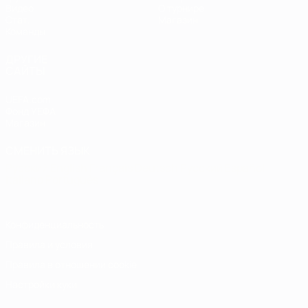
Видео
О турнире
Стат.
Магазин
Команды
ДРУГИЕ
САЙТЫ
UEFA.com
Фонд УЕФА
Магазин
СМЕНИТЬ ЯЗЫК
Русский
English
Français
Deutsch
Русский
Español
Italiano
Português
Конфиденциальность
Правила и условия
Правила в отношении cookie
Настройки куки