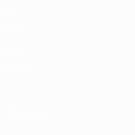
Видео
О турнире
Стат.
Магазин
Команды
ДРУГИЕ
САЙТЫ
UEFA.com
Фонд УЕФА
Магазин
СМЕНИТЬ ЯЗЫК
Русский
English
Français
Deutsch
Русский
Español
Italiano
Português
Конфиденциальность
Правила и условия
Правила в отношении cookie
Настройки куки