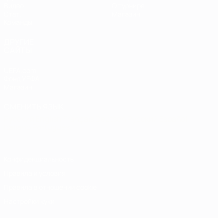
Видео
О турнире
Стат.
Магазин
Команды
ДРУГИЕ
САЙТЫ
UEFA.com
Фонд УЕФА
Магазин
СМЕНИТЬ ЯЗЫК
Русский
English
Français
Deutsch
Русский
Español
Italiano
Português
Конфиденциальность
Правила и условия
Правила в отношении cookie
Настройки куки