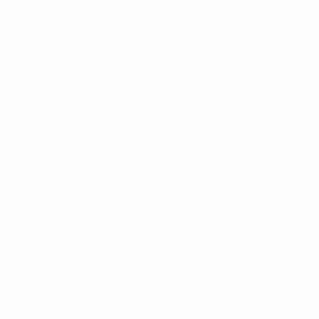
Видео
О турнире
Стат.
Магазин
Команды
ДРУГИЕ
САЙТЫ
UEFA.com
Фонд УЕФА
Магазин
СМЕНИТЬ ЯЗЫК
Русский
English
Français
Deutsch
Русский
Español
Italiano
Português
Конфиденциальность
Правила и условия
Правила в отношении cookie
Настройки куки