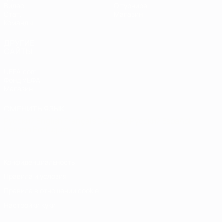
Видео
О турнире
Стат.
Магазин
Команды
ДРУГИЕ
САЙТЫ
UEFA.com
Фонд УЕФА
Магазин
СМЕНИТЬ ЯЗЫК
Русский
English
Français
Deutsch
Русский
Español
Italiano
Português
Конфиденциальность
Правила и условия
Правила в отношении cookie
Настройки куки