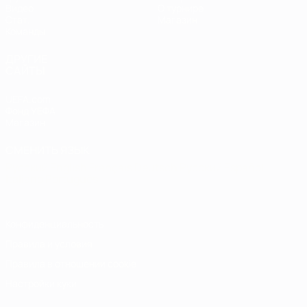
Видео
О турнире
Стат.
Магазин
Команды
ДРУГИЕ
САЙТЫ
UEFA.com
Фонд УЕФА
Магазин
СМЕНИТЬ ЯЗЫК
Русский
English
Français
Deutsch
Русский
Español
Italiano
Português
Конфиденциальность
Правила и условия
Правила в отношении cookie
Настройки куки