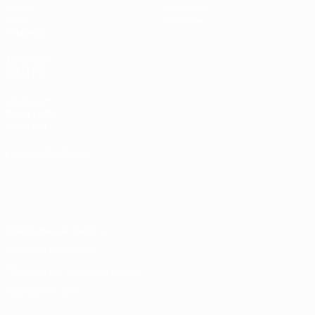
Видео
О турнире
Стат.
Магазин
Команды
ДРУГИЕ
САЙТЫ
UEFA.com
Фонд УЕФА
Магазин
СМЕНИТЬ ЯЗЫК
Русский
English
Français
Deutsch
Русский
Español
Italiano
Português
Конфиденциальность
Правила и условия
Правила в отношении cookie
Настройки куки