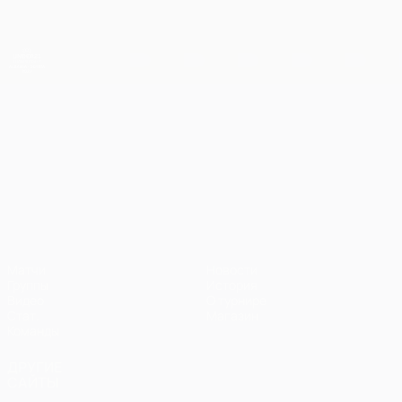
Skip
to
main
content
ЧЕ среди молодежи
ЧЕ среди молодежи
Матчи
Новости
Группы
История
Видео
О турнире
Стат.
Магазин
Команды
ДРУГИЕ
САЙТЫ