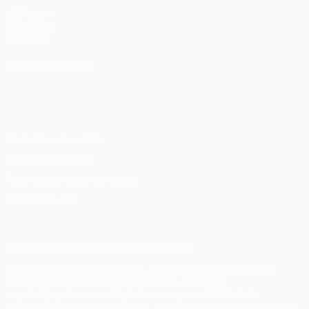
UEFA.com
Фонд УЕФА
Магазин
СМЕНИТЬ ЯЗЫК
Русский
English
Français
Deutsch
Русский
Español
Italiano
Português
Конфиденциальность
Правила и условия
Правила в отношении cookie
Настройки куки
© 1998-2026 УЕФА. Все права защищены
Название UEFA, логотип УЕФА, а также элементы дизайна,
относящиеся к соревнованиям УЕФА, являются
зарегистрированными торговыми марками УЕФА и/или
охраняются авторским правом. Использование этих торговых