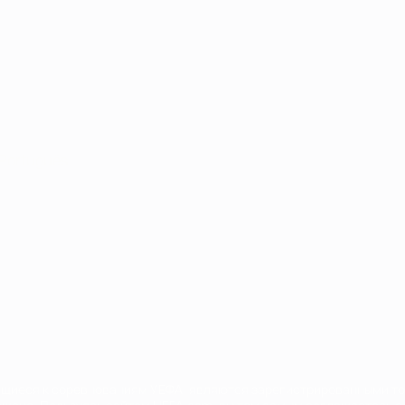
Português
сящиеся к соревнованиям УЕФА, являются зарегистрированными т