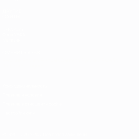
ДРУГИЕ
САЙТЫ
UEFA.com
Фонд УЕФА
Магазин
СМЕНИТЬ ЯЗЫК
Русский
English
Français
Deutsch
Русский
Español
Italiano
Português
Конфиденциальность
Правила и условия
Правила в отношении cookie
Настройки куки
© 1998-2026 УЕФА. Все права защищены