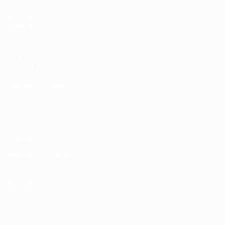
ДРУГИЕ
САЙТЫ
UEFA.com
Фонд УЕФА
Магазин
СМЕНИТЬ ЯЗЫК
Русский
English
Français
Deutsch
Русский
Español
Italiano
Português
Конфиденциальность
Правила и условия
Правила в отношении cookie
Настройки куки
© 1998-2026 УЕФА. Все права защищены