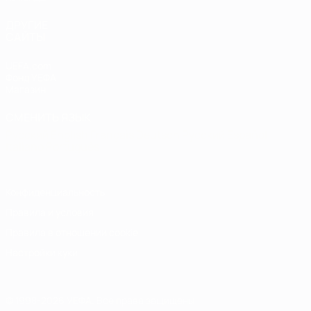
ДРУГИЕ
САЙТЫ
UEFA.com
Фонд УЕФА
Магазин
СМЕНИТЬ ЯЗЫК
Русский
English
Français
Deutsch
Русский
Español
Italiano
Português
Конфиденциальность
Правила и условия
Правила в отношении cookie
Настройки куки
© 1998-2026 УЕФА. Все права защищены