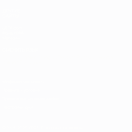
ДРУГИЕ
САЙТЫ
UEFA.com
Фонд УЕФА
Магазин
СМЕНИТЬ ЯЗЫК
Русский
English
Français
Deutsch
Русский
Español
Italiano
Português
Конфиденциальность
Правила и условия
Правила в отношении cookie
Настройки куки
© 1998-2026 УЕФА. Все права защищены