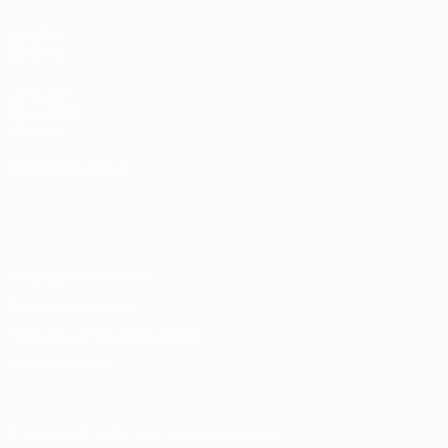
ДРУГИЕ
САЙТЫ
UEFA.com
Фонд УЕФА
Магазин
СМЕНИТЬ ЯЗЫК
Русский
English
Français
Deutsch
Русский
Español
Italiano
Português
Конфиденциальность
Правила и условия
Правила в отношении cookie
Настройки куки
© 1998-2026 УЕФА. Все права защищены