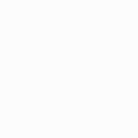
Матчи
Команды
Жеребьевки
Новости
UEFA.tv
История
Игры
О турнире
Стат.
ДРУГИЕ
САЙТЫ
UEFA.com
Фонд УЕФА
СМЕНИТЬ ЯЗЫК
Русский
English
Français
Deutsch
Русский
Español
Italiano
Português
Конфиденциальность
Правила и условия
Правила в отношении cookie
Настройки куки