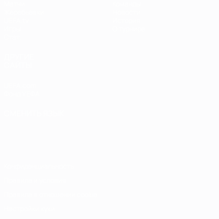
Матчи
Команды
Жеребьевки
Новости
UEFA.tv
История
Игры
О турнире
Стат.
ДРУГИЕ
САЙТЫ
UEFA.com
Фонд УЕФА
СМЕНИТЬ ЯЗЫК
Русский
English
Français
Deutsch
Русский
Español
Italiano
Português
Конфиденциальность
Правила и условия
Правила в отношении cookie
Настройки куки