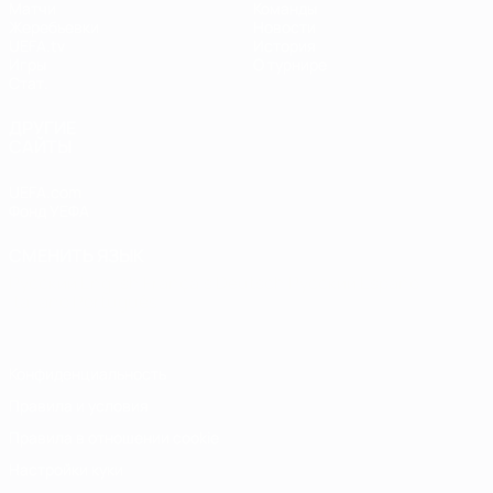
Матчи
Команды
Жеребьевки
Новости
UEFA.tv
История
Игры
О турнире
Стат.
ДРУГИЕ
САЙТЫ
UEFA.com
Фонд УЕФА
СМЕНИТЬ ЯЗЫК
Русский
English
Français
Deutsch
Русский
Español
Italiano
Português
Конфиденциальность
Правила и условия
Правила в отношении cookie
Настройки куки