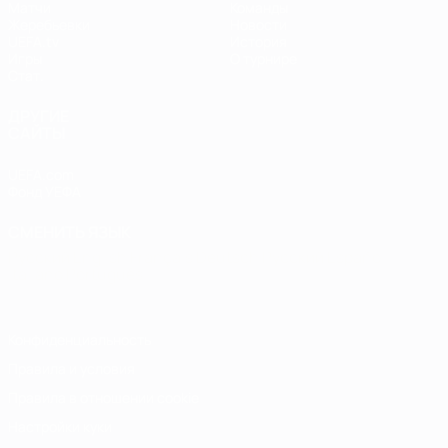
Матчи
Команды
Жеребьевки
Новости
UEFA.tv
История
Игры
О турнире
Стат.
ДРУГИЕ
САЙТЫ
UEFA.com
Фонд УЕФА
СМЕНИТЬ ЯЗЫК
Русский
English
Français
Deutsch
Русский
Español
Italiano
Português
Конфиденциальность
Правила и условия
Правила в отношении cookie
Настройки куки