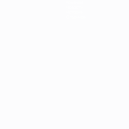
Команды
Новости
История
О турнире
Português