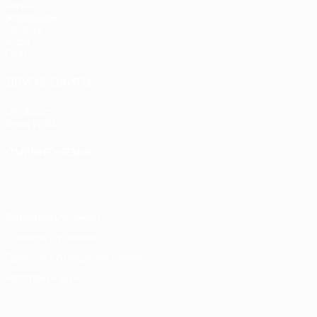
Матчи
Жеребьевки
UEFA.tv
Игры
Стат.
ДРУГИЕ САЙТЫ
UEFA.com
Фонд УЕФА
СМЕНИТЬ ЯЗЫК
Русский
English
Français
Deutsch
Русский
Español
Italiano
Конфиденциальность
Правила и условия
Правила в отношении cookie
Настройки куки