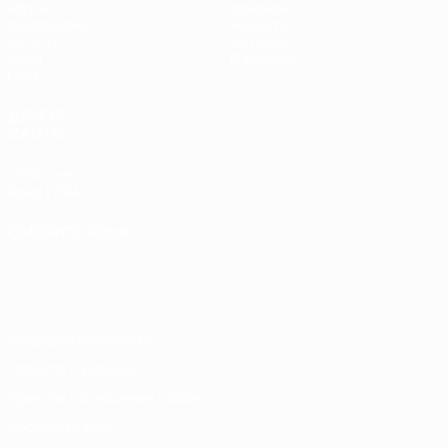
Матчи
Команды
Жеребьевки
Новости
UEFA.tv
История
Игры
О турнире
Стат.
ДРУГИЕ
САЙТЫ
UEFA.com
Фонд УЕФА
СМЕНИТЬ ЯЗЫК
Русский
English
Français
Deutsch
Русский
Español
Italiano
Português
Конфиденциальность
Правила и условия
Правила в отношении cookie
Настройки куки