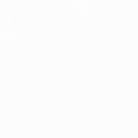
Матчи
Команды
Жеребьевки
Новости
UEFA.tv
История
Игры
О турнире
Стат.
ДРУГИЕ
САЙТЫ
UEFA.com
Фонд УЕФА
СМЕНИТЬ ЯЗЫК
Русский
English
Français
Deutsch
Русский
Español
Italiano
Português
Конфиденциальность
Правила и условия
Правила в отношении cookie
Настройки куки