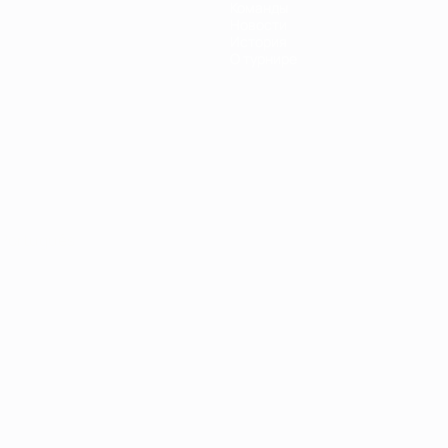
Команды
Новости
История
О турнире
Português