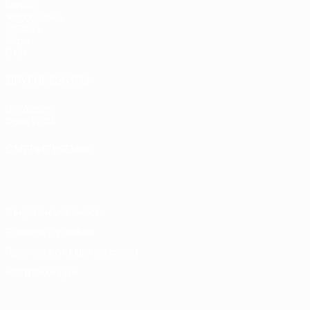
Матчи
Жеребьевки
UEFA.tv
Игры
Стат.
ДРУГИЕ САЙТЫ
UEFA.com
Фонд УЕФА
СМЕНИТЬ ЯЗЫК
Русский
English
Français
Deutsch
Русский
Español
Italiano
Конфиденциальность
Правила и условия
Правила в отношении cookie
Настройки куки