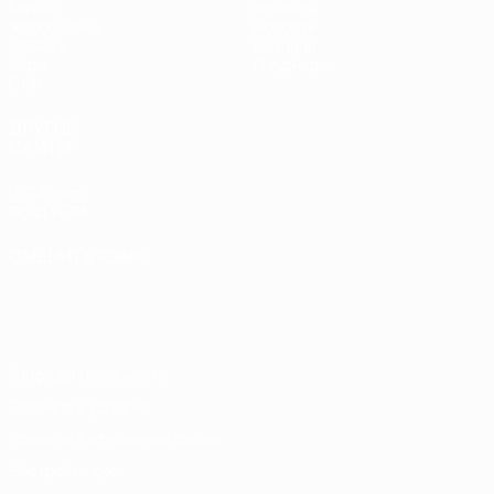
Матчи
Команды
Жеребьевки
Новости
UEFA.tv
История
Игры
О турнире
Стат.
ДРУГИЕ
САЙТЫ
UEFA.com
Фонд УЕФА
СМЕНИТЬ ЯЗЫК
Русский
English
Français
Deutsch
Русский
Español
Italiano
Português
Конфиденциальность
Правила и условия
Правила в отношении cookie
Настройки куки