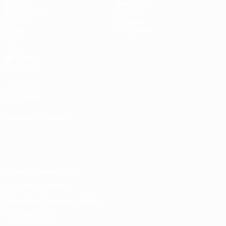
Матчи
Команды
Жеребьевки
Новости
UEFA.tv
История
Игры
О турнире
Стат.
ДРУГИЕ
САЙТЫ
UEFA.com
Фонд УЕФА
СМЕНИТЬ ЯЗЫК
Русский
English
Français
Deutsch
Русский
Español
Italiano
Português
Конфиденциальность
Правила и условия
Правила в отношении cookie
Настройки куки