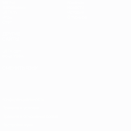
Матчи
Команды
Жеребьевки
Новости
UEFA.tv
История
Игры
О турнире
Стат.
ДРУГИЕ
САЙТЫ
UEFA.com
Фонд УЕФА
СМЕНИТЬ ЯЗЫК
Русский
English
Français
Deutsch
Русский
Español
Italiano
Português
Конфиденциальность
Правила и условия
Правила в отношении cookie
Настройки куки