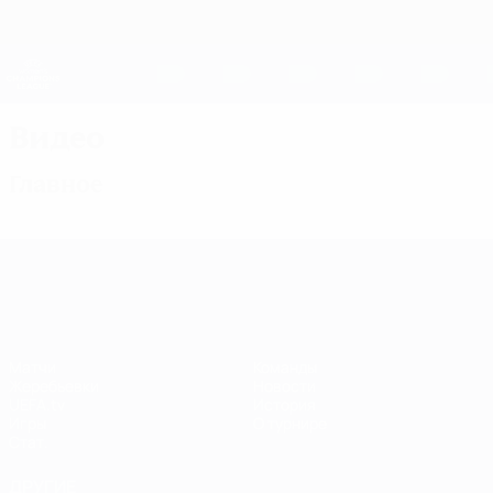
Skip
to
main
Женская Лига чемпионов
Скачать
content
Результаты live и статистика
Лига чемпионов УЕФА среди женщин
Видео
Главное
Лига чемпионов УЕФА среди женщин
Матчи
Команды
Жеребьевки
Новости
UEFA.tv
История
Игры
О турнире
Стат.
ДРУГИЕ