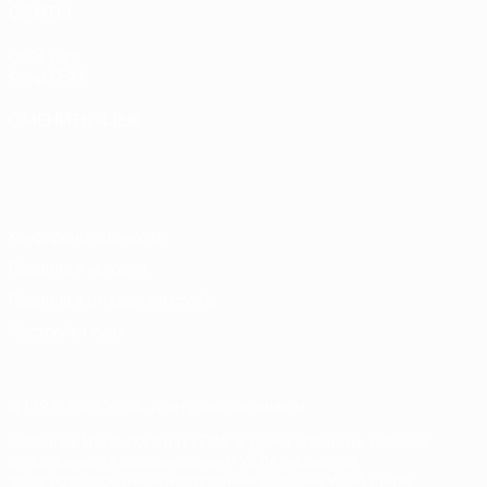
САЙТЫ
UEFA.com
Фонд УЕФА
СМЕНИТЬ ЯЗЫК
Русский
English
Français
Deutsch
Русский
Español
Italiano
Português
Конфиденциальность
Правила и условия
Правила в отношении cookie
Настройки куки
© 1998-2026 УЕФА. Все права защищены
Название UEFA, логотип УЕФА, а также элементы дизайна,
относящиеся к соревнованиям УЕФА, являются
зарегистрированными торговыми марками УЕФА и/или