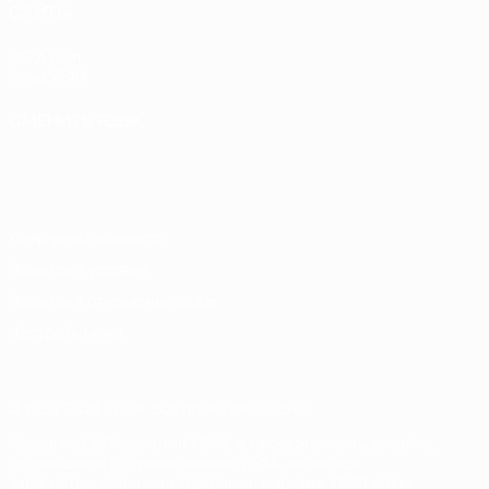
САЙТЫ
UEFA.com
Фонд УЕФА
СМЕНИТЬ ЯЗЫК
Русский
English
Français
Deutsch
Русский
Español
Italiano
Português
Конфиденциальность
Правила и условия
Правила в отношении cookie
Настройки куки
© 1998-2026 УЕФА. Все права защищены
Название UEFA, логотип УЕФА, а также элементы дизайна,
относящиеся к соревнованиям УЕФА, являются
зарегистрированными торговыми марками УЕФА и/или