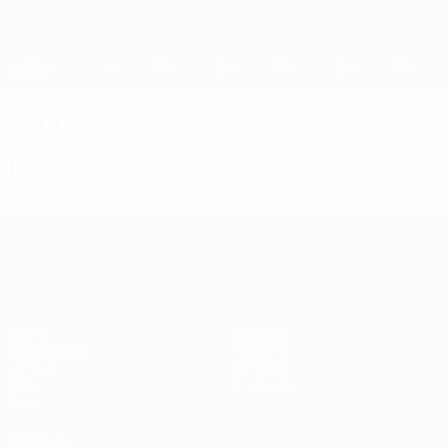
Skip
to
main
Женская Лига чемпионов
Скачать
content
Результаты live и статистика
Лига чемпионов УЕФА среди женщин
Видео
Главное
Лига чемпионов УЕФА среди женщин
Матчи
Команды
Жеребьевки
Новости
UEFA.tv
История
Игры
О турнире
Стат.
ДРУГИЕ