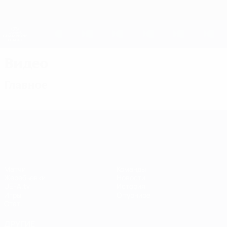
Skip
to
main
Женская Лига чемпионов
Скачать
content
Результаты live и статистика
Лига чемпионов УЕФА среди женщин
Видео
Главное
Лига чемпионов УЕФА среди женщин
Матчи
Команды
Жеребьевки
Новости
UEFA.tv
История
Игры
О турнире
Стат.
ДРУГИЕ