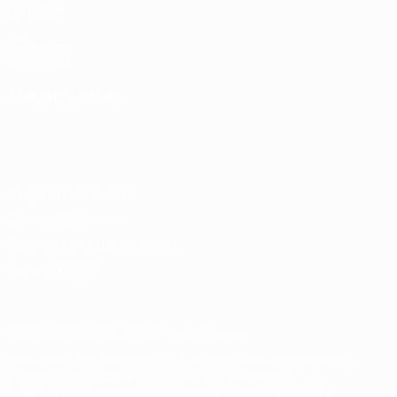
САЙТЫ
UEFA.com
Фонд УЕФА
СМЕНИТЬ ЯЗЫК
Русский
English
Français
Deutsch
Русский
Español
Italiano
Português
Конфиденциальность
Правила и условия
Правила в отношении cookie
Настройки куки
© 1998-2026 УЕФА. Все права защищены
Название UEFA, логотип УЕФА, а также элементы дизайна,
относящиеся к соревнованиям УЕФА, являются
зарегистрированными торговыми марками УЕФА и/или