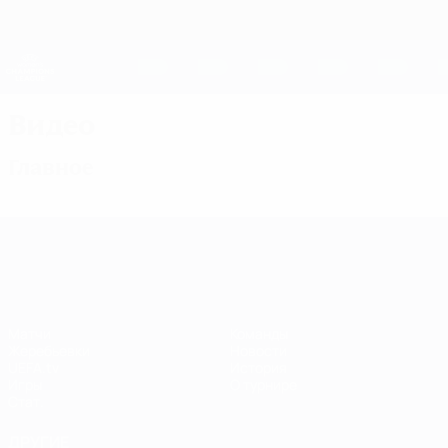
Skip
to
main
Женская Лига чемпионов
Скачать
content
Результаты live и статистика
Лига чемпионов УЕФА среди женщин
Видео
Главное
Лига чемпионов УЕФА среди женщин
Матчи
Команды
Жеребьевки
Новости
UEFA.tv
История
Игры
О турнире
Стат.
ДРУГИЕ