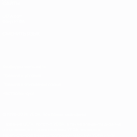
САЙТЫ
UEFA.com
Фонд УЕФА
СМЕНИТЬ ЯЗЫК
Русский
English
Français
Deutsch
Русский
Español
Italiano
Português
Конфиденциальность
Правила и условия
Правила в отношении cookie
Настройки куки
© 1998-2026 УЕФА. Все права защищены
Название UEFA, логотип УЕФА, а также элементы дизайна,
относящиеся к соревнованиям УЕФА, являются
зарегистрированными торговыми марками УЕФА и/или