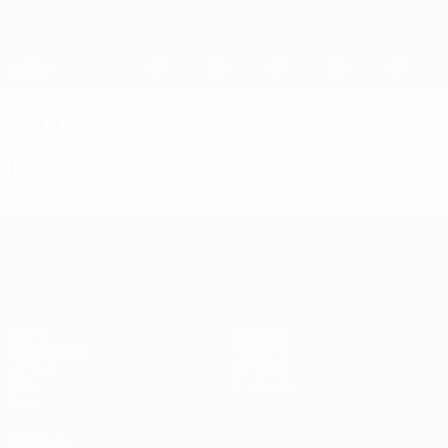
Skip
to
main
Женская Лига чемпионов
Скачать
content
Результаты live и статистика
Лига чемпионов УЕФА среди женщин
Видео
Главное
Лига чемпионов УЕФА среди женщин
Матчи
Команды
Жеребьевки
Новости
UEFA.tv
История
Игры
О турнире
Стат.
ДРУГИЕ