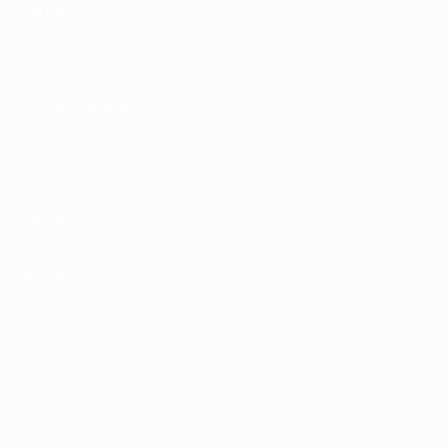
САЙТЫ
UEFA.com
Фонд УЕФА
СМЕНИТЬ ЯЗЫК
Русский
English
Français
Deutsch
Русский
Español
Italiano
Português
Конфиденциальность
Правила и условия
Правила в отношении cookie
Настройки куки
© 1998-2026 УЕФА. Все права защищены
Название UEFA, логотип УЕФА, а также элементы дизайна,
относящиеся к соревнованиям УЕФА, являются
зарегистрированными торговыми марками УЕФА и/или