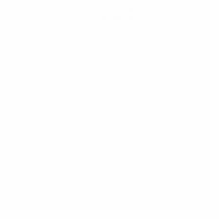
Скачать
Не сейчас