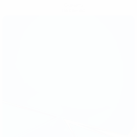
Скачать
Не сейчас