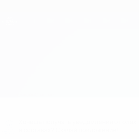
Skip
to
main
Женская Лига чемпионов
Скачать
content
Результаты live и статистика
Лига чемпионов УЕФА среди женщин
Олимпия Клуж vs Суонси Сити
Обзор
Онлайн
О матче
Хочешь получать уведомления о голах
и составах? Скачай приложение!