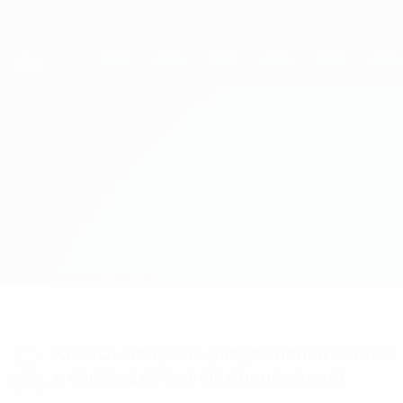
Skip
to
main
Женская Лига чемпионов
Скачать
content
Результаты live и статистика
Лига чемпионов УЕФА среди женщин
Вольфсбург vs Лион
Обзор
Онлайн
О матче
Хочешь получать уведомления о голах
и составах? Скачай приложение!