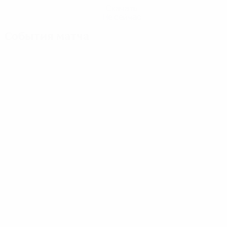
Скачать
Не сейчас
События матча