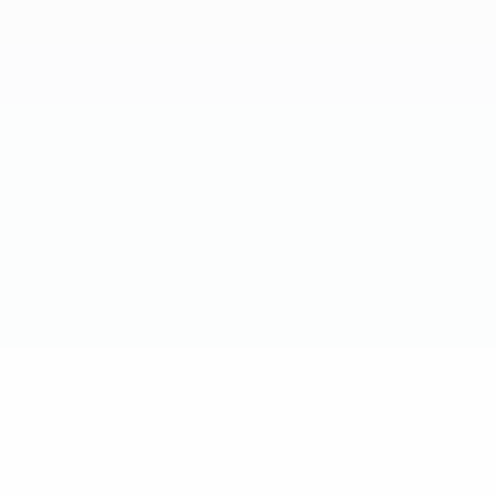
Скачать