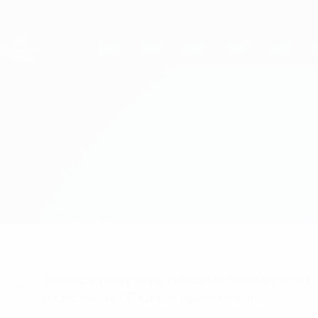
Skip
to
main
Женская Лига чемпионов
Скачать
content
Результаты live и статистика
Лига чемпионов УЕФА среди женщин
Минск vs Словацко
Обзор
Онлайн
О матче
Хочешь получать уведомления о голах
и составах? Скачай приложение!