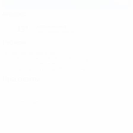
Айброкс
Глазго
Облачный вечер
15°
Поле: превосходное
Рефери
Рефери
Ивана Мартинчич
CRO
Ассистенты рефери
Сташа Шпур
SVN
Паулина Барановска
POL
Четвертый рефери
Елена Кумер
CRO
Пресс-киты
Подробная и актуальная информация о каждом матче.
Посмотреть пресс-киты