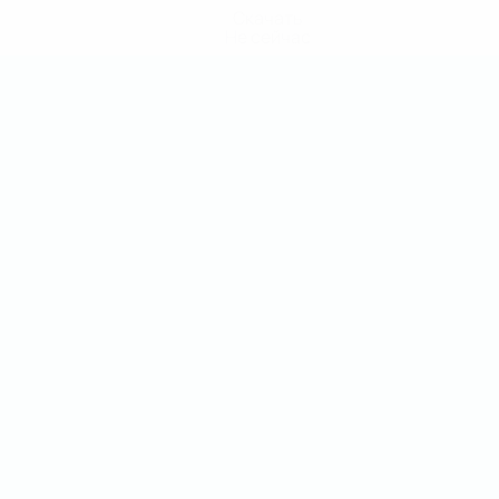
Скачать
Не сейчас