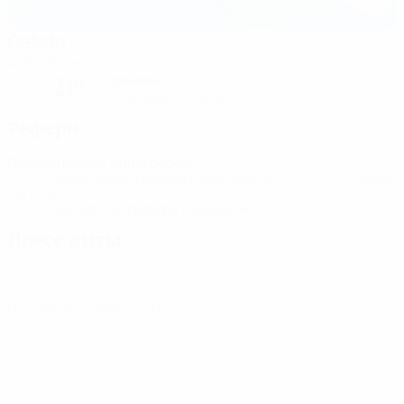
Cetate
Алба-Юлия
Солнечно
21°
Поле: превосходное
Рефери
Рефери
Мария Эннсграбер
AUT
Ассистенты рефери
Лена Хиртль
AUT
Laura
Van Lier
ENG
Четвертый рефери
Лиза Бенн
ENG
Пресс-киты
Подробная и актуальная информация о каждом матче.
Посмотреть пресс-киты