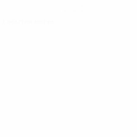
Скачать
Не сейчас
События матча