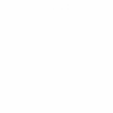
Скачать
Не сейчас