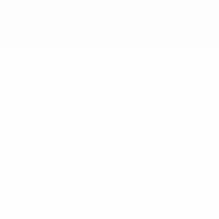
Скачать