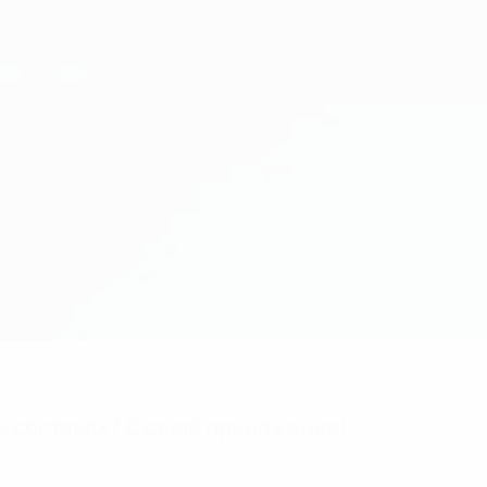
и составах? Скачай приложение!