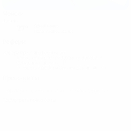
Мейски
Щецин
Ясный вечер
27°
Поле: превосходное
Рефери
Рефери
Кристина Георгиева
BUL
Ассистенты рефери
Дориета Валева
BUL
Сандрине Сантуш
POR
Четвертый рефери
Силвия Домингуш
POR
Пресс-киты
Подробная и актуальная информация о каждом матче.
Посмотреть пресс-киты