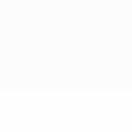
Skip
to
main
Женская Лига чемпионов
content
Результаты live и статистика
Лига чемпионов УЕФА среди женщин
Обзор
Онлайн
О матче
Ворскла vs РФС Составы
Хочешь получать уведомления о голах 