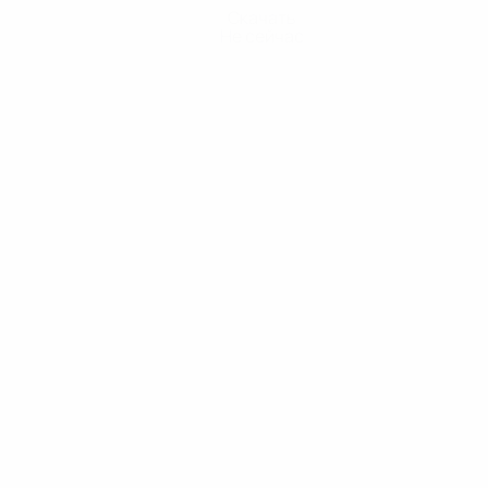
Скачать
Не сейчас