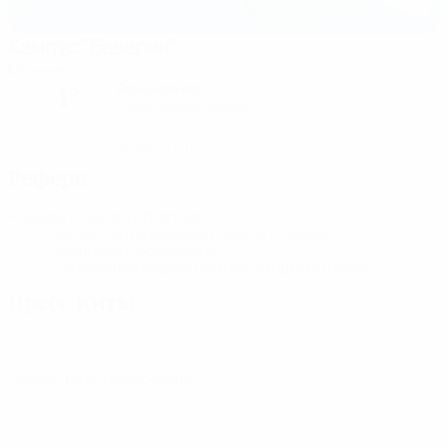
Кампус "Баварии"
Мюнхен
Ясный вечер
1°
Поле: превосходное
Влажность: 91%
Ветер: 5 km/ h
Рефери
Рефери
Стефани Фраппар
FRA
Ассистенты рефери
Камиль Сориано
FRA
Мелисса Россиньоль
FRA
Четвертый рефери
Майка Вандерштихель
FRA
Пресс-киты
Подробная и актуальная информация о каждом матче.
Посмотреть пресс-киты