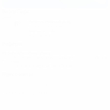
Виола Парк
Вена
Частично облачный вечер
6°
Поле: превосходное
Влажность: 74%
Ветер: 8 km/ h
Рефери
Рефери
Христиана Гутева
BUL
Ассистенты рефери
Сташа Шпур
SVN
Ирина
Поздеева
LTU
Четвертый рефери
Галия Эчева
BUL
Пресс-киты
Подробная и актуальная информация о каждом матче.
Посмотреть пресс-киты