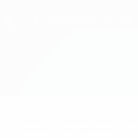
Skip
to
main
Женская Лига чемпионов
Скачать
content
Результаты live и статистика
Лига чемпионов УЕФА среди женщин
Спартак Миява vs Свийи Юнайтед
Обзор
Онлайн
О матче
Хочешь получать уведомления о голах
и составах? Скачай приложение!