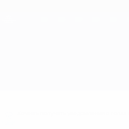
Skip
to
main
Женская Лига чемпионов
content
Результаты live и статистика
Лига чемпионов УЕФА среди женщин
БИИК-Шымкент vs Катовице
Обзор
Онлайн
О матче
Хочешь получать уведомления о голах 