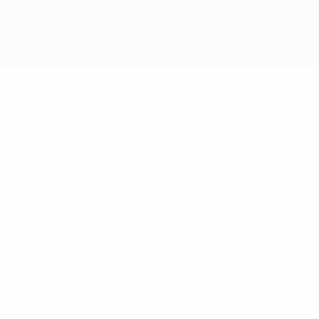
Скачать