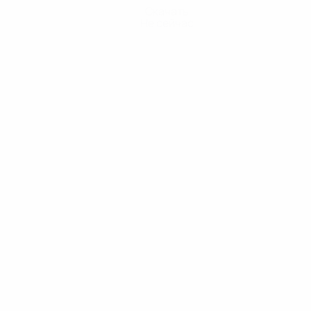
Скачать
Не сейчас