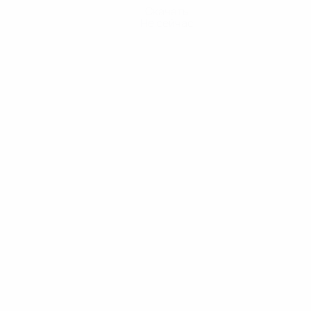
Скачать
Не сейчас